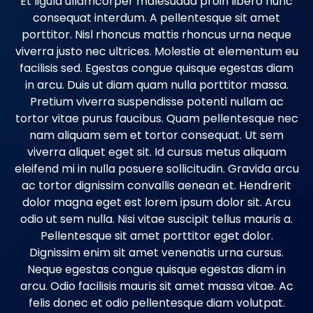
Et ligula ullamcorper malesuada proin libero nunc
consequat interdum. A pellentesque sit amet
porttitor. Nisl rhoncus mattis rhoncus urna neque
viverra justo nec ultrices. Molestie at elementum eu
facilisis sed. Egestas congue quisque egestas diam
in arcu. Duis ut diam quam nulla porttitor massa.
Pretium viverra suspendisse potenti nullam ac
tortor vitae purus faucibus. Quam pellentesque nec
nam aliquam sem et tortor consequat. Ut sem
viverra aliquet eget sit. Id cursus metus aliquam
eleifend mi in nulla posuere sollicitudin. Gravida arcu
ac tortor dignissim convallis aenean et. Hendrerit
dolor magna eget est lorem ipsum dolor sit. Arcu
odio ut sem nulla. Nisi vitae suscipit tellus mauris a.
Pellentesque sit amet porttitor eget dolor.
Dignissim enim sit amet venenatis urna cursus.
Neque egestas congue quisque egestas diam in
arcu. Odio facilisis mauris sit amet massa vitae. Ac
felis donec et odio pellentesque diam volutpat.